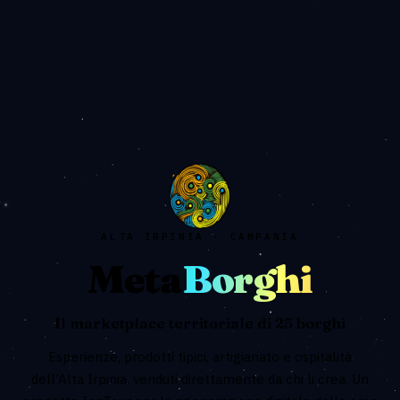
ALTA IRPINIA · CAMPANIA
Meta
Borghi
Il marketplace territoriale di 25 borghi
Esperienze, prodotti tipici, artigianato e ospitalità
dell'Alta Irpinia, venduti direttamente da chi li crea. Un