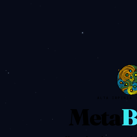
ALTA IRPINIA 
Meta
B