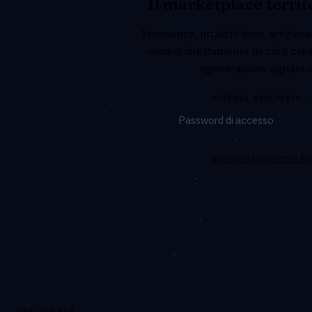
Il marketplace territ
Esperienze, prodotti tipici, artigianat
venduti direttamente da chi li cre
rigenerazione digitale 
ACCESSO RISERVATO ·
Non hai la password? Ric
CHE COS'È