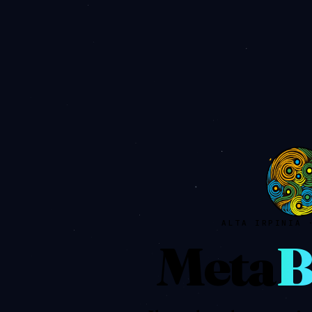
ALTA IRPINIA 
Meta
B