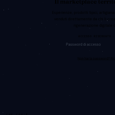
Il marketplace territ
Esperienze, prodotti tipici, artigianat
venduti direttamente da chi li cre
rigenerazione digitale 
ACCESSO RISERVATO ·
Non hai la password? Ric
CHE COS'È