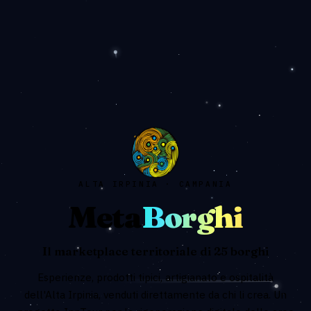
ALTA IRPINIA · CAMPANIA
Meta
Borghi
Il marketplace territoriale di 25 borghi
Esperienze, prodotti tipici, artigianato e ospitalità
dell'Alta Irpinia, venduti direttamente da chi li crea. Un