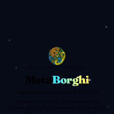
ALTA IRPINIA · CAMPANIA
Meta
Borghi
Il marketplace territoriale di 25 borghi
Esperienze, prodotti tipici, artigianato e ospitalità
dell'Alta Irpinia, venduti direttamente da chi li crea. Un